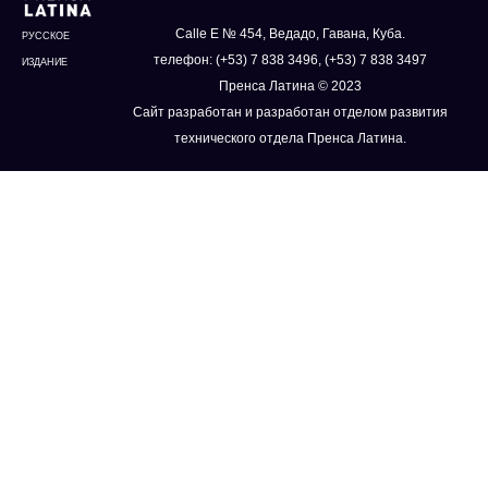
Calle E № 454, Ведадо, Гавана, Куба.
РУССКОЕ
телефон: (+53) 7 838 3496, (+53) 7 838 3497
ИЗДАНИЕ
Пренса Латина © 2023
Сайт разработан и разработан отделом развития
технического отдела Пренса Латина.