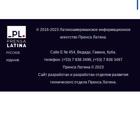
© 2016-2023 Латиноамериканское информационное
агентство Пренса Латина.
Calle E № 454, Ведадо, Гавана, Куба.
РУССКОЕ
телефон: (+53) 7 838 3496, (+53) 7 838 3497
ИЗДАНИЕ
Пренса Латина © 2023
Сайт разработан и разработан отделом развития
технического отдела Пренса Латина.