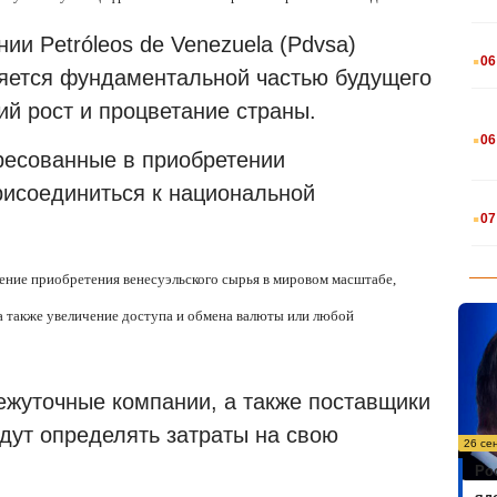
ии Petróleos de Venezuela (Pdvsa)
.
06
яется фундаментальной частью будущего
ий рост и процветание страны.
.
06
ресованные в приобретении
рисоединиться к национальной
.
07
чение приобретения венесуэльского сырья в мировом масштабе,
 а также увеличение доступа и обмена валюты или любой
ежуточные компании, а также поставщики
удут определять затраты на свою
26 се
Ро