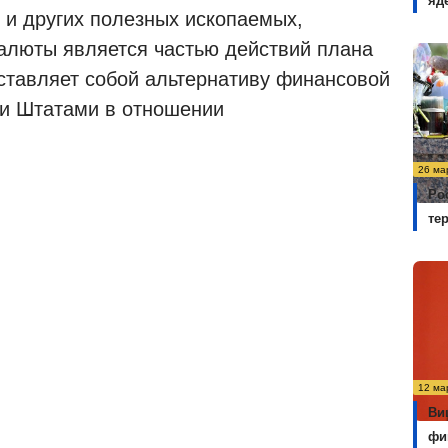
яд
и других полезных ископаемых,
алюты является частью действий плана
ставляет собой альтернативу финансовой
и Штатами в отношении
26 ма
Ро
те
12 ма
Ви
фи