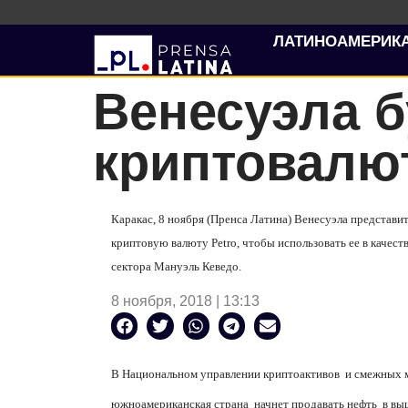
ЛАТИНОАМЕРИК
Венесуэла б
криптовалю
Каракас, 8 ноября (Пренса Латина) Венесуэла представ
криптовую валюту Petro, чтобы использовать ее в качест
сектора Мануэль Кеведо.
8 ноября, 2018 | 13:13
В Национальном управлении криптоактивов
и смежных м
южноамериканская страна
начнет продавать нефть
в вы