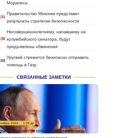
Моралеса
Правительство Мексики представит
:31
результаты стратегии безопасности
Несовершеннолетнему, напавшему на
:30
колумбийского сенатора, будут
предъявлены обвинения
Уругвай стремится безопасно отправить
:09
помощь в Газу
СВЯЗАННЫЕ ЗАМЕТКИ
нтября, 2024
1:29 дп
ссия оставляет за собой право применить