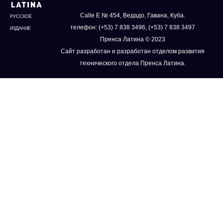
Calle E № 454, Ведадо, Гавана, Куба.
РУССКОЕ
телефон: (+53) 7 838 3496, (+53) 7 838 3497
ИЗДАНИЕ
Пренса Латина © 2023
Сайт разработан и разработан отделом развития
технического отдела Пренса Латина.