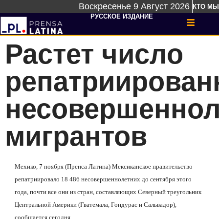
Воскресенье 9 Август 2026
КТО МЫ
РУССКОЕ ИЗДАНИЕ
Растет число
репатриирован
несовершеннол
мигрантов
Мехико, 7 ноября (Пренса Латина) Мексиканское правительство
репатриировало 18 486 несовершеннолетних до сентября этого
года, почти все они из стран, составляющих Северный треугольник
Центральной Америки (Гватемала, Гондурас и Сальвадор),
сообщается сегодня.