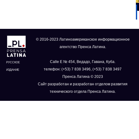
© 2016-2023 Латиноамериканское информационное
агентство Пренса Латина.
Calle E № 454, Ведадо, Гавана, Куба.
РУССКОЕ
телефон: (+53) 7 838 3496, (+53) 7 838 3497
ИЗДАНИЕ
Пренса Латина © 2023
Сайт разработан и разработан отделом развития
технического отдела Пренса Латина.