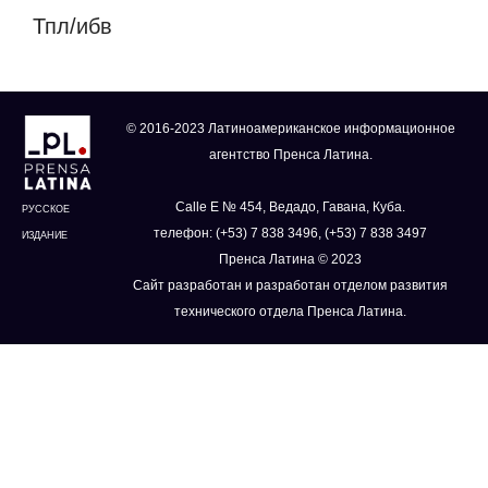
Тпл/ибв
© 2016-2023 Латиноамериканское информационное
агентство Пренса Латина.
Calle E № 454, Ведадо, Гавана, Куба.
РУССКОЕ
телефон: (+53) 7 838 3496, (+53) 7 838 3497
ИЗДАНИЕ
Пренса Латина © 2023
Сайт разработан и разработан отделом развития
технического отдела Пренса Латина.