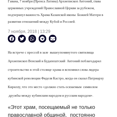
Г
авана, 7 ноября (Пренса Латина) Архиепископ Антоний, глава
церковных учреждений Православной Церкви за рубежом,
подчеркнул важность Храма Казанской иконы
Божией Матери в
развитии отношений между Кубой и Россией.
7 ноября, 2018 | 13:29
На встрече с прессой в зале
вышеупомянутого святилища
Архиепископ Венский и Будапештский Антоний
поблагодарил
строительство в этой столице храма и вспомнил слова лидера
кубинской революции Фиделя Кастро, когда он сказал Патриарху
Кириллу, что это место «должно стать осязаемым
символом
дружбы между кубинским народом и русским народом».
«Этот храм, посещаемый не только
православной общиной,
постоянно