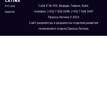
Calle E № 454, Ведадо, Гавана, Куба.
РУССКОЕ
телефон: (+53) 7 838 3496, (+53) 7 838 3497
ИЗДАНИЕ
Пренса Латина © 2023
Сайт разработан и разработан отделом развития
технического отдела Пренса Латина.