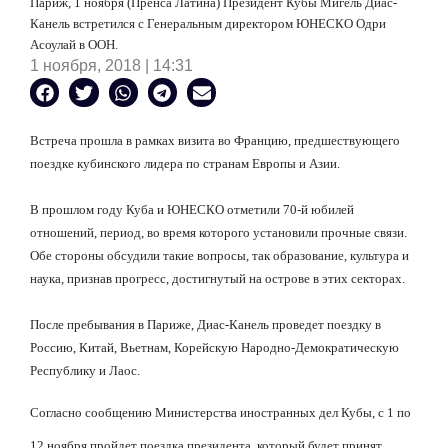
Париж, 1 ноября (Пренса Латина) Президент Кубы Мигель Диас-
Канель встретился с Генеральным директором ЮНЕСКО Одри
Асоулай в ООН.
1 ноября, 2018 | 14:31
Встреча прошла в рамках визита во Францию, предшествующего
поездке кубинского лидера по странам Европы и Азии.
В прошлом году Куба и ЮНЕСКО отметили 70-й юбилей
отношений, период, во время которого установили прочные связи.
Обе стороны обсудили такие вопросы, так образование, культура и
наука, признав прогресс, достигнутый на острове в этих секторах.
После пребывания в Париже, Диас-Канель проведет поездку в
Россию, Китай, Вьетнам, Корейскую Народно-Демократическую
Республику и Лаос.
Согласно сообщению Министерства иностранных дел Кубы, с 1 по
12 ноября пройдет поездка президента, который будет принят