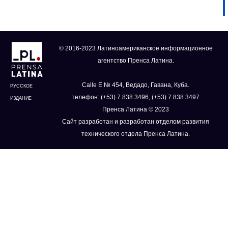
© 2016-2023 Латиноамериканское информационное
агентство Пренса Латина.
Calle E № 454, Ведадо, Гавана, Куба.
РУССКОЕ
телефон: (+53) 7 838 3496, (+53) 7 838 3497
ИЗДАНИЕ
Пренса Латина © 2023
Сайт разработан и разработан отделом развития
технического отдела Пренса Латина.