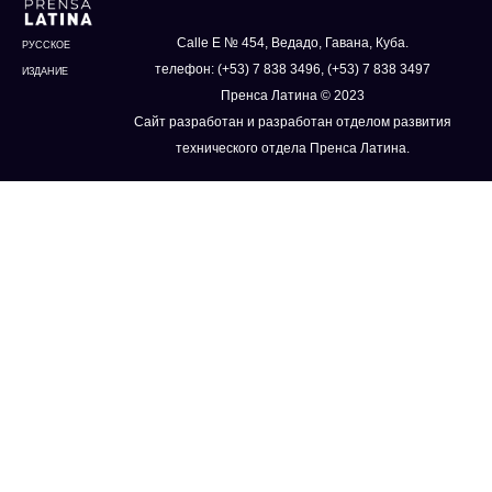
Calle E № 454, Ведадо, Гавана, Куба.
РУССКОЕ
телефон: (+53) 7 838 3496, (+53) 7 838 3497
ИЗДАНИЕ
Пренса Латина © 2023
Сайт разработан и разработан отделом развития
технического отдела Пренса Латина.