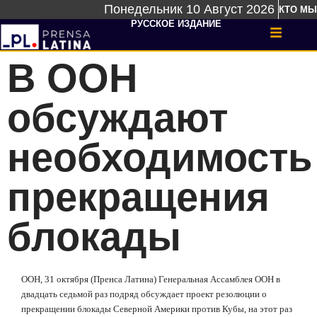
Понедельник 10 Август 2026
КТО МЫ
РУССКОЕ ИЗДАНИЕ
В ООН
обсуждают
необходимость
прекращения
блокады
ООН, 31 октября (Пренса Латина) Генеральная Ассамблея ООН в
двадцать седьмой раз подряд обсуждает проект резолюции о
прекращении блокады Северной Америки против Кубы, на этот раз