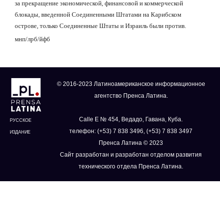
за прекращение экономической, финансовой и коммерческой
блокады, введенной Соединенными Штатами на Карибском
острове, только Соединенные Штаты и Израиль были против.
мнп/лрб
/
йфб
© 2016-2023 Латиноамериканское информационное
агентство Пренса Латина.
Calle E № 454, Ведадо, Гавана, Куба.
РУССКОЕ
телефон: (+53) 7 838 3496, (+53) 7 838 3497
ИЗДАНИЕ
Пренса Латина © 2023
Сайт разработан и разработан отделом развития
технического отдела Пренса Латина.