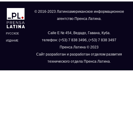
© 2016-2023 Латиноамериканское информационное
агентство Пренса Латина.
Calle E № 454, Ведадо, Гавана, Куба.
РУССКОЕ
телефон: (+53) 7 838 3496, (+53) 7 838 3497
ИЗДАНИЕ
Пренса Латина © 2023
Сайт разработан и разработан отделом развития
технического отдела Пренса Латина.