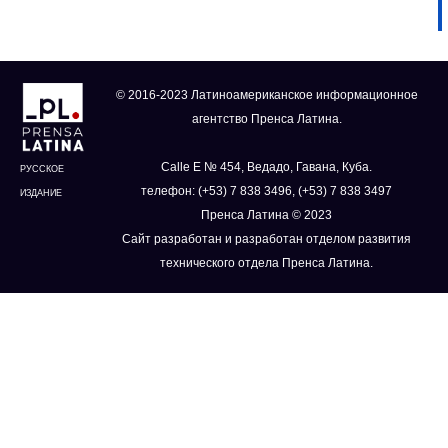
© 2016-2023 Латиноамериканское информационное
агентство Пренса Латина.
Calle E № 454, Ведадо, Гавана, Куба.
РУССКОЕ
телефон: (+53) 7 838 3496, (+53) 7 838 3497
ИЗДАНИЕ
Пренса Латина © 2023
Сайт разработан и разработан отделом развития
технического отдела Пренса Латина.