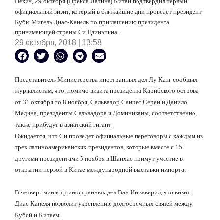
Пекин, 29 октября (Пренса Латина) Китай подтвердил первый
официальный визит, который в ближайшие дни проведет президент
Кубы Мигель Диас-Канель по приглашению президента
принимающей страны Си Цзиньпина.
29 октября, 2018 | 13:58
Представитель Министерства иностранных дел Лу Канг сообщил
журналистам, что, помимо визита президента Карибского острова
от 31 октября по 8 ноября, Сальвадор Санчес Серен и Данило
Медина, президенты Сальвадора и Доминиканы, соответственно,
также прибудут в азиатский гигант.
Ожидается, что Си проведет официальные переговоры с каждым из
трех латиноамериканских президентов, которые вместе с 15
другими президентами 5 ноября в Шанхае примут участие в
открытии первой в Китае международной выставки импорта.
В четверг министр иностранных дел Ван Ии заверил, что визит
Диас-Канеля позволит укреплению долгосрочных связей между
Кубой и Китаем.