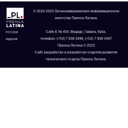
© 2016-2023 Латиноамериканское информационное
агентство Пренса Латина.
Calle E № 454, Ведадо, Гавана, Куба.
РУССКОЕ
телефон: (+53) 7 838 3496, (+53) 7 838 3497
ИЗДАНИЕ
Пренса Латина © 2023
Сайт разработан и разработан отделом развития
технического отдела Пренса Латина.