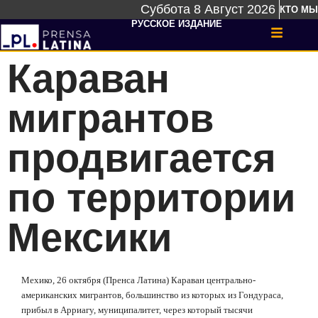
Суббота 8 Август 2026
КТО МЫ
РУССКОЕ ИЗДАНИЕ
Караван
мигрантов
продвигается
по территории
Мексики
Мехико, 26 октября (Пренса Латина) Караван центрально-
американских мигрантов, большинство из которых из Гондураса,
прибыл в Арриагу, муниципалитет, через который тысячи