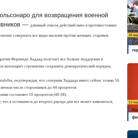
ольсонаро для возвращения военной
тивников —
длинный список действий мачо в противостояние
ешение совершать все виды насилия против женщин, стариков,
26 ма
Ро
те
кратии Фернандо Хаддад получает все больше поддержки в
 он воплощает стремление сохранить демократический порядок,
afolha, подтверждая, что соперник Хаддада имеет сейчас только 56
еличила число сторонников до 44 процентов.
ими составляет 10 процентов (48-38).
 что в оставшиеся до второго раунда дни все может измениться,
12 ма
Ви
фи