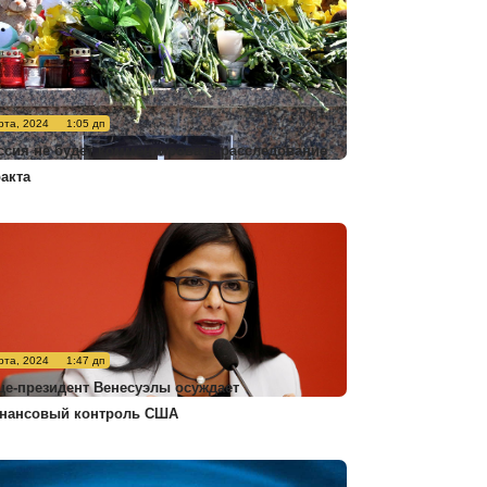
рта, 2024
1:05 дп
ссия не будет комментировать расследование
ракта
рта, 2024
1:47 дп
це-президент Венесуэлы осуждает
нансовый контроль США