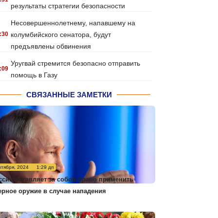
результаты стратегии безопасности
Несовершеннолетнему, напавшему на
:30
колумбийского сенатора, будут
предъявлены обвинения
Уругвай стремится безопасно отправить
:09
помощь в Газу
СВЯЗАННЫЕ ЗАМЕТКИ
нтября, 2024
1:29 дп
ссия оставляет за собой право применить
ерное оружие в случае нападения