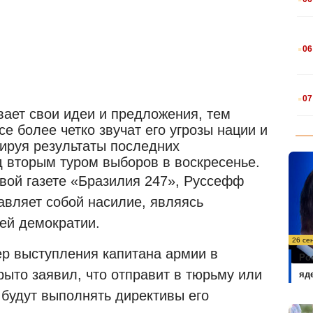
.
06
.
07
вает свои идеи и предложения, тем
е более четко звучат его угрозы нации и
тируя результаты последних
 вторым туром выборов в воскресенье.
овой газете «Бразилия 247», Руссефф
авляет собой насилие, являясь
ей демократии.
26 се
ер выступления капитана армии в
Ро
рыто заявил, что отправит в тюрьму или
яд
 будут выполнять директивы его