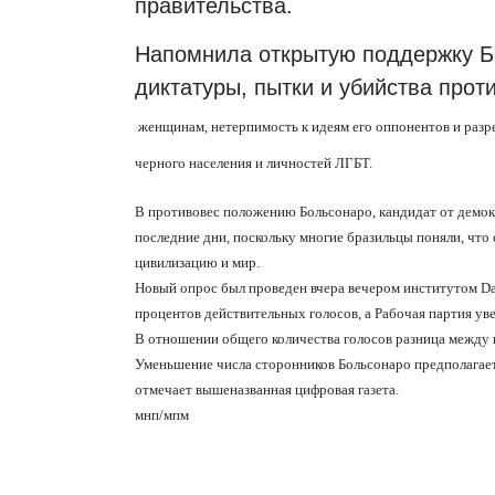
правительства.
Напомнила открытую поддержку Б
диктатуры, пытки и убийства про
женщинам, нетерпимость к идеям его оппонентов и разр
черного населения и личностей ЛГБТ.
В противовес положению Больсонаро, кандидат от демо
последние дни, поскольку многие бразильцы поняли, что
цивилизацию и мир.
Новый опрос был проведен вчера вечером институтом Dat
процентов действительных голосов, а Рабочая партия ув
В отношении общего количества голосов разница между н
Уменьшение числа сторонников Больсонаро предполагает,
отмечает вышеназванная цифровая газета.
мнп/мпм