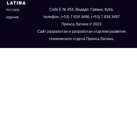
Calle E № 454, Ведадо, Гавана, Куба.
РУССКОЕ
телефон: (+53) 7 838 3496, (+53) 7 838 3497
ИЗДАНИЕ
Пренса Латина © 2023
Сайт разработан и разработан отделом развития
технического отдела Пренса Латина.