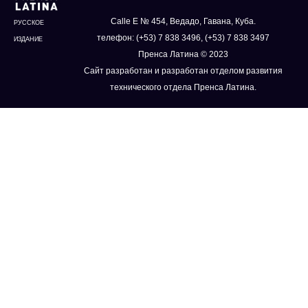
Calle E № 454, Ведадо, Гавана, Куба.
РУССКОЕ
телефон: (+53) 7 838 3496, (+53) 7 838 3497
ИЗДАНИЕ
Пренса Латина © 2023
Сайт разработан и разработан отделом развития
технического отдела Пренса Латина.