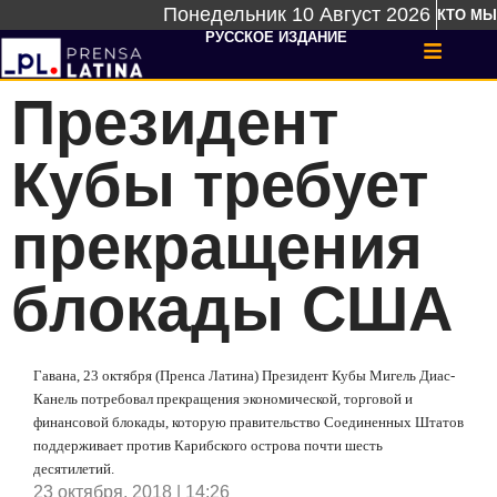
Понедельник 10 Август 2026
КТО МЫ
РУССКОЕ ИЗДАНИЕ
Президент
Кубы требует
прекращения
блокады США
Гавана, 23 октября (Пренса Латина) Президент Кубы Мигель Диас-
Канель потребовал прекращения экономической, торговой и
финансовой блокады, которую правительство Соединенных Штатов
поддерживает против Карибского острова почти шесть
десятилетий.
23 октября, 2018 | 14:26