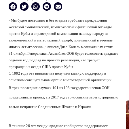
«Мы будем постоянно и без отдыха требовать прекращения
жестокой экономической, коммерческой и финансовой блокады
против Кубы и справедливой компенсации нашему народу за
экономический и материальный ущерб, причиненный в течение
многих лет агрессии», написал Диас-Канель в социальных сетях.
31 октября Генеральная Ассамблея ООН будет голосовать двадцать
седьмой год подряд по проекту резолюции, что требует
прекращения осады США против Кубы.
С 1992 года эта инициатива получила главную поддержку в
основном совещательном органе многосторонней организации.
В трех последних случаях 191 из 193 государств-членов ООН
поддерживали проект, а в 2017 году голосование зарегистрировало
только неприятие Соединенных Штатов и Израиля.
В течение 26 лет международное сообщество поддерживает