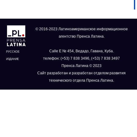
© 2016-2023 Латиноамериканское информационное
агентство Пренса Латина.
Calle E № 454, Ведадо, Гавана, Куба.
РУССКОЕ
телефон: (+53) 7 838 3496, (+53) 7 838 3497
ИЗДАНИЕ
Пренса Латина © 2023
Сайт разработан и разработан отделом развития
технического отдела Пренса Латина.