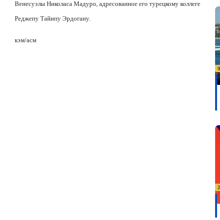
Венесуэлы Николаса Мадуро, адресованное его турецкому коллеге
Реджепу Тайипу Эрдогану.
кэм/асм