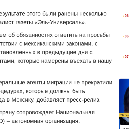
.
езультате этого были ранены несколько
06
лист газеты «Эль-Универсаль».
.
ем об обязанностях ответить на просьбы
06
етствии с мексиканскими законами, с
становленных в предыдущие дни с
.
07
тами, которые намерены въехать в нашу
еральные агенты миграции не прекратили
оцедурах, которые должны быть
а в Мексику, добавляет пресс-релиз.
 страну сопровождает Национальная
26 се
D) – автономная организация.
Ро