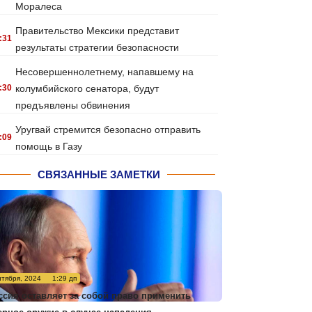
Моралеса
Правительство Мексики представит
:31
результаты стратегии безопасности
Несовершеннолетнему, напавшему на
:30
колумбийского сенатора, будут
предъявлены обвинения
Уругвай стремится безопасно отправить
:09
помощь в Газу
СВЯЗАННЫЕ ЗАМЕТКИ
нтября, 2024
1:29 дп
ссия оставляет за собой право применить