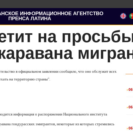
АНСКОЕ ИНФОРМАЦИОННОЕ АГЕНТСТВО
ПРЕНСА ЛАТИНА
етит на просьбы
каравана мигра
тельство в официальном заявлении сообщило, что оно обслужит всех
ехать на территорию страны".
.
06
.
06
иводится информация о распоряжении Национального института
.
равана гондурасских эмигрантов, некоторые из которых стремились
06