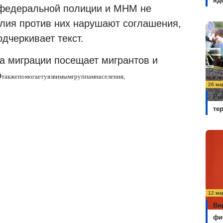
яд
 федеральной полиции и МНМ не
илия против них нарушают соглашения,
дчеркивает текст.
а миграции посещает мигрантов и
о
также
помогает
уязвимым
группам
населения
,
26 ма
Ро
те
12 ма
Ви
фи