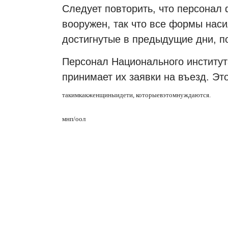
Следует повторить, что персонал
вооружен, так что все формы нас
достигнутые в предыдущие дни, по
Персонал Национального институт
принимает их заявки на въезд. Эт
таким
как
женщины
и
дети
,
которые
в
этом
нуждаются
.
мнп/оол