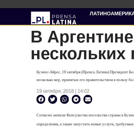
ЛАТИНОАМЕРИК
В Аргентине
нескольких
Буэнос-Айрес, 19 октября (Пренса Латина) Президент Бо
несколько мер, принятых его правительством в пользу б
19 октября, 2018 | 14:02
Согласно записке Консульства посольства страны в Буэно
определения, а также запустить новые услуги, требуемы