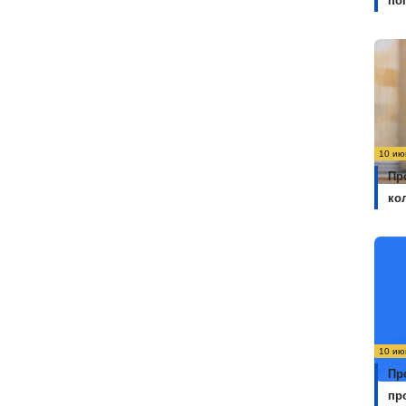
по
10 ию
Пр
ко
10 ию
Пр
пр