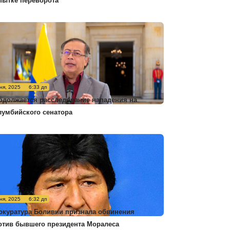
пытке переворота
ня, 2025
6:33 дп
одолжается расследование нападения на
лумбийского сенатора
ня, 2025
6:32 дп
окуратура Боливии признала обвинения
отив бывшего президента Моралеса