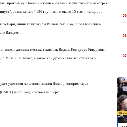
ть программу с боливийскими жителями, и участвовать во встрече
.
нцует”, возглавляемой 136 группами и около 15 тысяч танцоров.
06
го Пари, министр культуры Вильма Аланока, посол Боливии в
.
сто Вальдес.
06
гентине, в дальних местах, таких как Видма, Комодоро Ривадавия,
.
07
ор Маза и Ла-Киака, а также три других вице-консульства в
 будет удостоен почетного звания Доктор хонорис кауса
 (UMET) за его выдающуюся карьеру.
10 ию
Бо