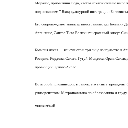
Моралес, прибывший сюда, чтобы исключительно выполня
под названием ” Вход культурной интеграции: Боливия та
Его сопровождают министр иностранных дел Боливии Дие
Аргентине, Сантос Тито Велиз и генеральный консул Сик
Боливия имеет 11 консульств и три вице-консульства в Ар
Росарио, Кордова, Сальта, Гугуй, Мендоса, Оран, Сальвад
провинции Буэнос-Айрес.
Во второй половине дня, в рамках его визита, президент
университетом
Метрополитана по образованию и труду
мнп/кэм/май