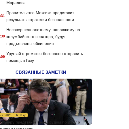
Моралеса
Правительство Мексики представит
:31
результаты стратегии безопасности
Несовершеннолетнему, напавшему на
:30
колумбийского сенатора, будут
предъявлены обвинения
Уругвай стремится безопасно отправить
:09
помощь в Газу
СВЯЗАННЫЕ ЗАМЕТКИ
ня, 2025
6:33 дп
лсонару предстанет перед судом по делу о