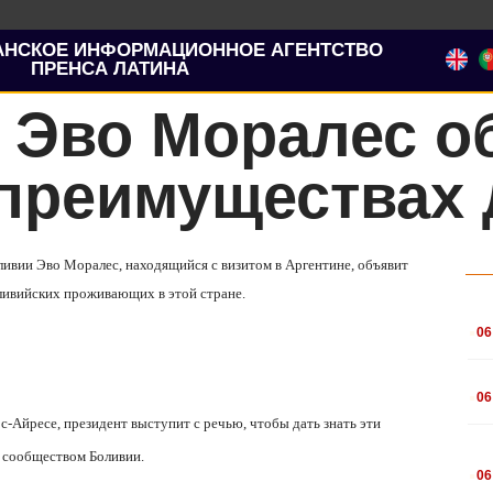
АНСКОЕ ИНФОРМАЦИОННОЕ АГЕНТСТВО
ПРЕНСА ЛАТИНА
 Эво Моралес о
 преимуществах 
ливии Эво Моралес, находящийся с визитом в Аргентине, объявит
оливийских проживающих в этой стране.
.
06
.
06
с-Айресе, президент выступит с речью, чтобы дать знать эти
е сообществом Боливии.
.
06