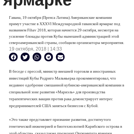
Гавана, 19 октября (Пренса Латина) Американские компании
примут участие в XXXV
I
Международной гаванской ярмарке под
названием Fihav 2018, которая начнется 29 октября, несмотря на
усиление блокады против Кубы нынешней администрацией этой
североамериканской страны, сообщили организаторы мероприятия.
19 октября, 2018 | 14:33
В беседе с прессой, министр внешней торговли и иностранных
инвестиций Кубы Родриго Мальмьерка прокомментировал, что
недавнее одобрение смешанной кубинско-американской компании в
специальной зоне развития «Мариэль» для производства
терапевтических вакцин против рака демонстрирует интерес
предпринимателей США заняться бизнесом с Кубой.
«Это также представляет признание развития, достигнутого
генетической инженерией и биотехнологией Карибского острова в
этой области», сказал также президент Оргкомитета ярмарки.