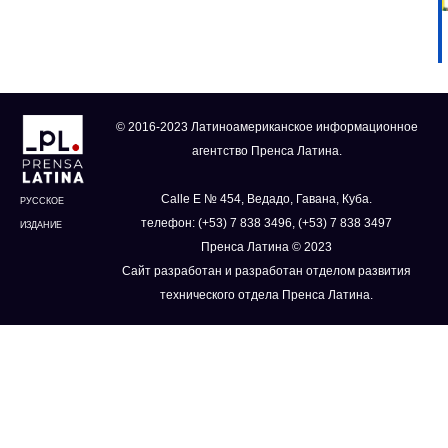
© 2016-2023 Латиноамериканское информационное
агентство Пренса Латина.
Calle E № 454, Ведадо, Гавана, Куба.
РУССКОЕ
телефон: (+53) 7 838 3496, (+53) 7 838 3497
ИЗДАНИЕ
Пренса Латина © 2023
Сайт разработан и разработан отделом развития
технического отдела Пренса Латина.