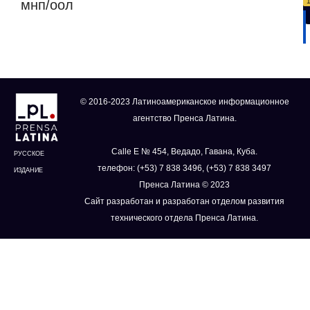
мнп/оол
© 2016-2023 Латиноамериканское информационное
агентство Пренса Латина.
Calle E № 454, Ведадо, Гавана, Куба.
РУССКОЕ
телефон: (+53) 7 838 3496, (+53) 7 838 3497
ИЗДАНИЕ
Пренса Латина © 2023
Сайт разработан и разработан отделом развития
технического отдела Пренса Латина.