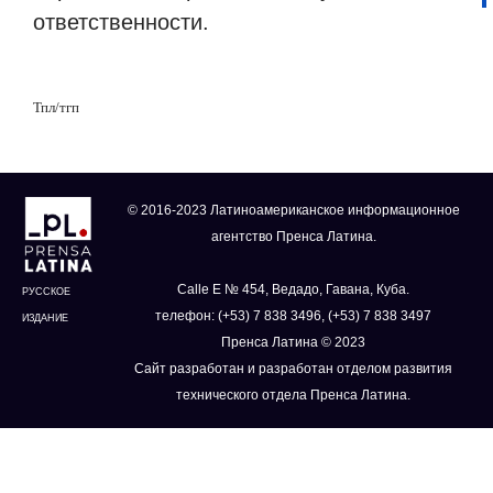
ответственности.
Тпл/тгп
© 2016-2023 Латиноамериканское информационное
агентство Пренса Латина.
Calle E № 454, Ведадо, Гавана, Куба.
РУССКОЕ
телефон: (+53) 7 838 3496, (+53) 7 838 3497
ИЗДАНИЕ
Пренса Латина © 2023
Сайт разработан и разработан отделом развития
технического отдела Пренса Латина.