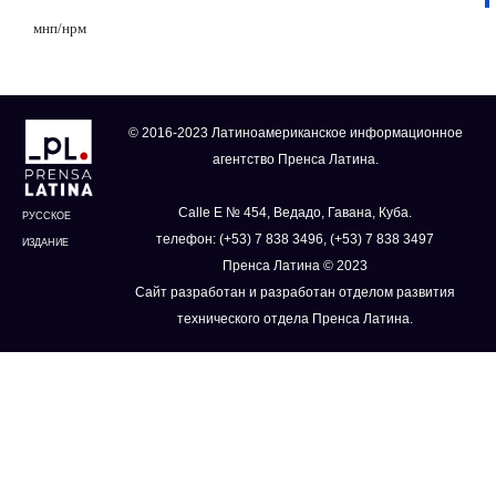
мнп
/
нрм
© 2016-2023 Латиноамериканское информационное
агентство Пренса Латина.
Calle E № 454, Ведадо, Гавана, Куба.
РУССКОЕ
телефон: (+53) 7 838 3496, (+53) 7 838 3497
ИЗДАНИЕ
Пренса Латина © 2023
Сайт разработан и разработан отделом развития
технического отдела Пренса Латина.