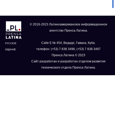
© 2016-2023 Латиноамериканское информационное
агентство Пренса Латина.
Calle E № 454, Ведадо, Гавана, Куба.
РУССКОЕ
телефон: (+53) 7 838 3496, (+53) 7 838 3497
ИЗДАНИЕ
Пренса Латина © 2023
Сайт разработан и разработан отделом развития
технического отдела Пренса Латина.