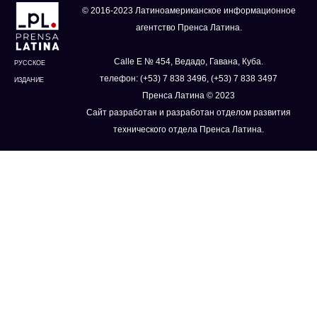
© 2016-2023 Латиноамериканское информационное
агентство Пренса Латина.
Calle E № 454, Ведадо, Гавана, Куба.
РУССКОЕ
телефон: (+53) 7 838 3496, (+53) 7 838 3497
ИЗДАНИЕ
Пренса Латина © 2023
Сайт разработан и разработан отделом развития
технического отдела Пренса Латина.