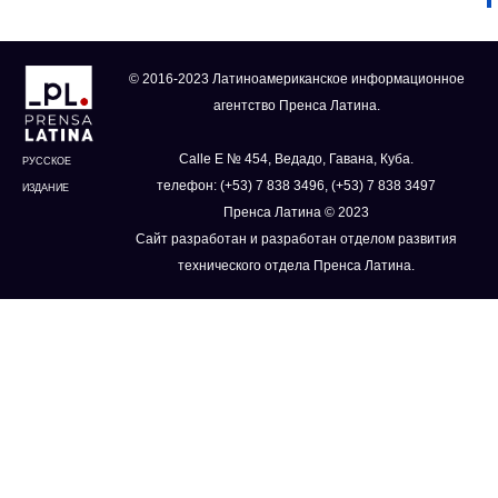
© 2016-2023 Латиноамериканское информационное
агентство Пренса Латина.
Calle E № 454, Ведадо, Гавана, Куба.
РУССКОЕ
телефон: (+53) 7 838 3496, (+53) 7 838 3497
ИЗДАНИЕ
Пренса Латина © 2023
Сайт разработан и разработан отделом развития
технического отдела Пренса Латина.