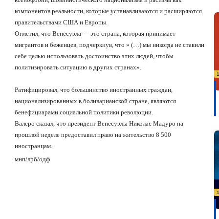
компонентов реальности, которые устанавливаются и расширяются
правительствами США и Европы.
Отметил, что Венесуэла — это страна, которая принимает
мигрантов и беженцев, подчеркнув, что » (…) мы никогда не ставили
себе целью использовать достоинство этих людей, чтобы
политизировать ситуацию в других странах».
Ратифицировал, что большинство иностранных граждан,
национализированных в боливарианской стране, являются
бенефициарами социальной политики революции.
Валеро
сказал
,
что
президент
Венесуэлы
Николас
Мадуро
на
прошлой
неделе
предоставил
право на жительство
8 500
иностранцам.
мнп/лрб
/
одф