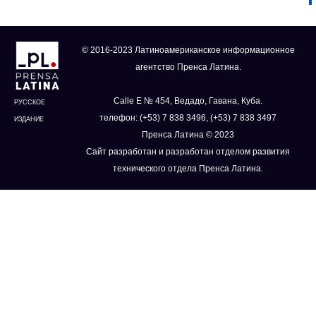
© 2016-2023 Латиноамериканское информационное
агентство Пренса Латина.
Calle E № 454, Ведадо, Гавана, Куба.
РУССКОЕ
телефон: (+53) 7 838 3496, (+53) 7 838 3497
ИЗДАНИЕ
Пренса Латина © 2023
Сайт разработан и разработан отделом развития
технического отдела Пренса Латина.