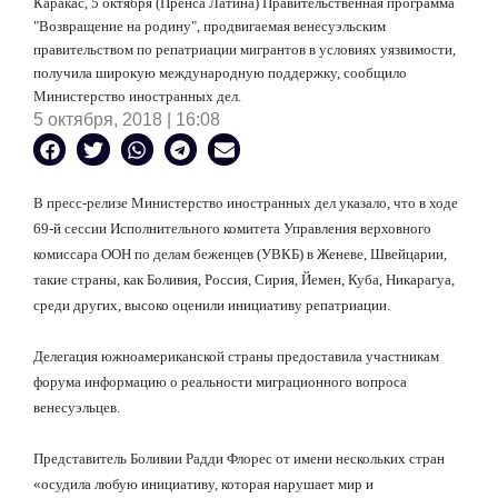
Каракас, 5 октября (Пренса Латина) Правительственная программа
"Возвращение на родину", продвигаемая венесуэльским
правительством по репатриации мигрантов в условиях уязвимости,
получила широкую международную поддержку, сообщило
Министерство иностранных дел.
5 октября, 2018 | 16:08
В пресс-релизе Министерство иностранных дел указало, что в ходе
69-й сессии Исполнительного комитета Управления верховного
комиссара ООН по делам беженцев (УВКБ) в Женеве, Швейцарии,
такие страны, как Боливия, Россия, Сирия, Йемен, Куба, Никарагуа,
среди других, высоко оценили инициативу репатриации.
Делегация южноамериканской страны предоставила участникам
форума информацию о реальности миграционного вопроса
венесуэльцев.
Представитель Боливии Радди Флорес от имени нескольких стран
«осудила любую инициативу, которая нарушает мир и