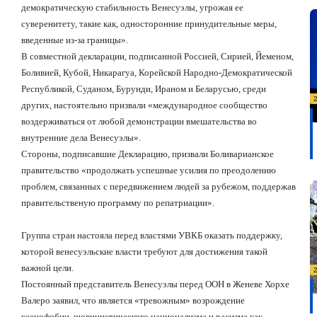
демократическую стабильность Венесуэлы, угрожая ее
суверенитету, такие как, односторонние принудительные меры,
введенные из-за границы».
В совместной декларации, подписанной Россией, Сирией, Йеменом,
Боливией, Кубой, Никарагуа, Корейской Народно-Демократической
Республикой, Суданом, Бурунди, Ираном и Беларусью, среди
других, настоятельно призвали «международное сообщество
воздерживаться от любой демонстрации вмешательства во
внутренние дела Венесуэлы».
Стороны, подписавшие Декларацию, призвали Боливарианское
правительство «продолжать успешные усилия по преодолению
проблем, связанных с передвижением людей за рубежом, поддержав
правительственую программу по репатриации».
Группа стран настояла перед властями УВКБ оказать поддержку,
которой венесуэльские власти требуют для достижения такой
важной цели.
Постоянный представитель Венесуэлы перед ООН в Женеве Хорхе
Валеро заявил, что является «тревожным» возрождение
ксенофобии, шовинистического национализма и расизма как