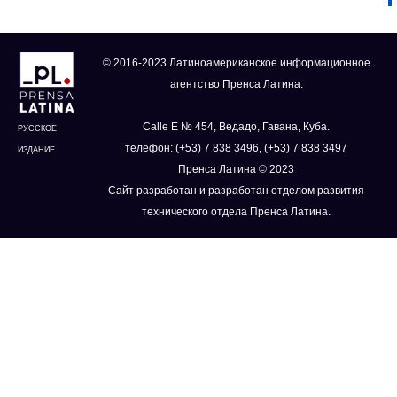
© 2016-2023 Латиноамериканское информационное
агентство Пренса Латина.
Calle E № 454, Ведадо, Гавана, Куба.
РУССКОЕ
телефон: (+53) 7 838 3496, (+53) 7 838 3497
ИЗДАНИЕ
Пренса Латина © 2023
Сайт разработан и разработан отделом развития
технического отдела Пренса Латина.