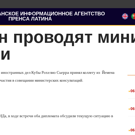
АНСКОЕ ИНФОРМАЦИОННОЕ АГЕНТСТВО
ПРЕНСА ЛАТИНА
н проводят мин
ии
а иностранных дел Кубы Рохелио Сьерра принял коллегу из
Йемена
участия в совещании министерских консультаций.
.
06
.
06
ИДа, в ходе встречи оба дипломата обсудили текущую ситуацию в
.
06