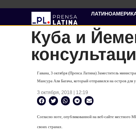
ЛАТИНОАМЕРИК
Куба и Йеме
консультац
Гавана, 3 октября (Пренса Латина) Заместитель министр
Мансура Али Багача, который отправился на остров для 
3 октября, 2018 | 12:19
Согласно ноте, опубликованной на веб-сайте местного М
своих странах.