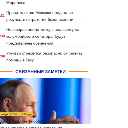
Моралеса
Правительство Мексики представит
:31
результаты стратегии безопасности
Несовершеннолетнему, напавшему на
:30
колумбийского сенатора, будут
предъявлены обвинения
Уругвай стремится безопасно отправить
:09
помощь в Газу
СВЯЗАННЫЕ ЗАМЕТКИ
нтября, 2024
1:29 дп
ссия оставляет за собой право применить