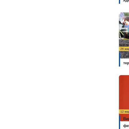
яд
26 ма
Ро
те
12 ма
Ви
фи