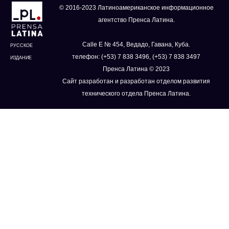
© 2016-2023 Латиноамериканское информационное
агентство Пренса Латина.
Calle E № 454, Ведадо, Гавана, Куба.
РУССКОЕ
телефон: (+53) 7 838 3496, (+53) 7 838 3497
ИЗДАНИЕ
Пренса Латина © 2023
Сайт разработан и разработан отделом развития
технического отдела Пренса Латина.