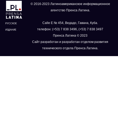
© 2016-2023 Латиноамериканское информационное
агентство Пренса Латина.
Calle E № 454, Ведадо, Гавана, Куба.
РУССКОЕ
телефон: (+53) 7 838 3496, (+53) 7 838 3497
ИЗДАНИЕ
Пренса Латина © 2023
Сайт разработан и разработан отделом развития
технического отдела Пренса Латина.