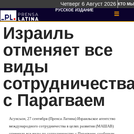
Четверг 6 Август 2026
КТО МЫ
РУССКОЕ ИЗДАНИЕ
Израиль
отменяет все
виды
сотрудничеств
с Парагваем
Асунсьон, 27 сентября (Пренса Латина) Израильское агентство
международного сотрудничества в целях развития (МАШАВ)
отменило все виды по сотрудничеству с Парагваем, сообщили