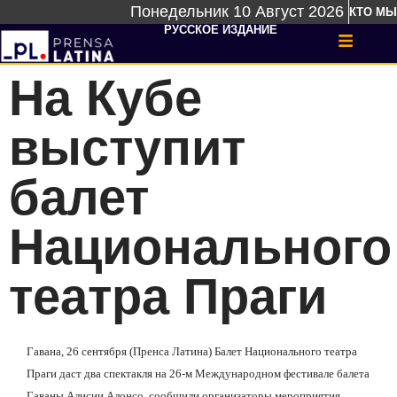
Понедельник 10 Август 2026
КТО МЫ
РУССКОЕ ИЗДАНИЕ
На Кубе
выступит
балет
Национального
театра Праги
Гавана, 26 сентября (Пренса Латина) Балет Национального театра
Праги даст два спектакля на 26-м Международном фестивале балета
Гаваны Алисии Алонсо, сообщили организаторы мероприятия.