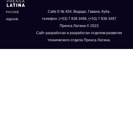
Calle E № 454, Ведадо, Гавана, Куба.
РУССКОЕ
телефон: (+53) 7 838 3496, (+53) 7 838 3497
ИЗДАНИЕ
Пренса Латина © 2023
Сайт разработан и разработан отделом развития
технического отдела Пренса Латина.