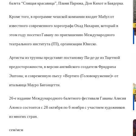
балета “Спящая красавица”, Пламя Парижа, Дон Кихот и Баядерка.
Кроме того, в программе чешской компании входит Мабул от
известного современного хореографа Охад Нахарин, который в
этом году посетил Гавану по приглашению Международного
театрального института (
ITI
), организации Юнеско.
Артисты из труппы представят постановку Па-де-де из Тщетной
предосторожности, в версии английского создателя Фридриха
Эштона; и современную пьесу «Вертиго (Головокружение)» от
итальянца Мауро Бигонцетти.
26-е издание Международного балетного фестиваля Гаваны Алисия
Алонсо состоится с 28 октября по 6 ноября с участием художников
из многих стран.
сем/мсм