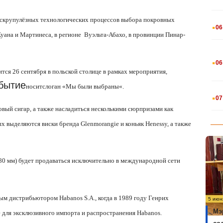
.
 скрупулёзных технологических процессов
выбора покровных
06
Хуана и Мартинеса, в регионе
Вуэльта-Абахо, в провинции Пинар-
.
06
ится 26 сентября в польской столице в рамках мероприятия,
бытие
носит
слоган
«
Мы
были
выбраны
«.
.
07
вый сигар, а также насладиться несколькими сюрпризами как
х выделяются виски бренда Glenmorangie и коньяк Henessy, а также
0 мм) будет продаваться исключительно в международной сети
ным дистрибьютором Habanos S.A., когда в 1989 году Генрих
5 июн
Мэ
 для эксклюзивного импорта и распространения Habanos.