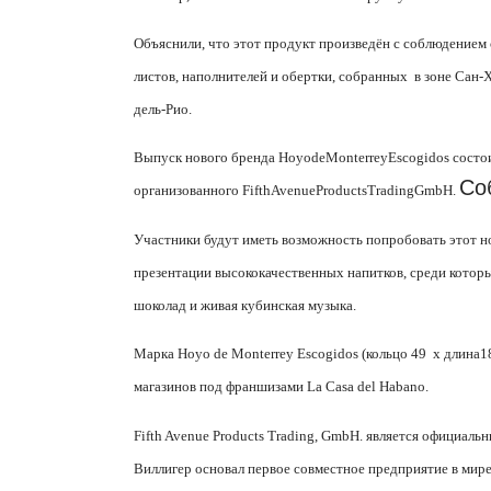
Объяснили, что этот продукт
произведён с соблюдением
листов, наполнителей и обертки, собранных
в зоне Сан-
дель-Рио.
Выпуск нового бренда
Hoyo
de
Monterrey
Escogidos
состо
Со
организованного
Fifth
Avenue
Products
Trading
GmbH
.
Участники будут иметь возможность попробовать этот но
презентации высококачественных напитков, среди которы
шоколад и живая кубинская музыка.
Марка Hoyo de Monterrey Escogidos (кольцо 49
x
длина18
магазинов под франшизами La Casa del Habano.
Fifth Avenue Products Trading, GmbH. является официаль
Виллигер основал первое совместное предприятие в мире