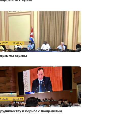
лидарности с Кубой
я, 2025
12:49 дп
рламент Кубы рассматривает приоритетные
ограммы страны
я, 2025
12:11 дп
ба призывает к более тесному глобальному
трудничеству в борьбе с пандемиями