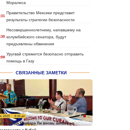
Моралеса
Правительство Мексики представит
:31
результаты стратегии безопасности
Несовершеннолетнему, напавшему на
:30
колумбийского сенатора, будут
предъявлены обвинения
Уругвай стремится безопасно отправить
:09
помощь в Газу
СВЯЗАННЫЕ ЗАМЕТКИ
я, 2025
6:30 дп
р Окленда Барбара Ли вновь заявила о