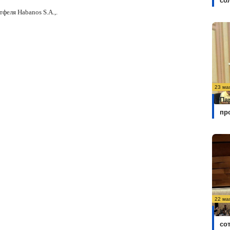
со
феля Habanos S.A.,.
23 ма
Па
пр
22 ма
Ку
со