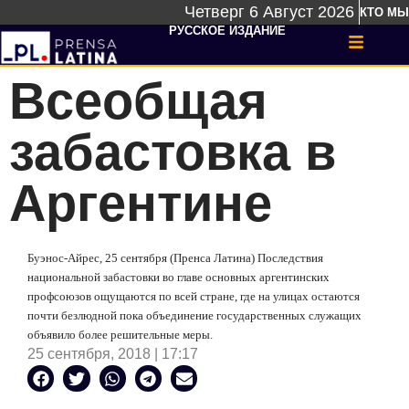
Четверг 6 Август 2026
КТО МЫ
РУССКОЕ ИЗДАНИЕ
Всеобщая
забастовка в
Аргентине
Буэнос-Айрес, 25 сентября (Пренса Латина) Последствия
национальной забастовки во главе основных аргентинских
профсоюзов ощущаются по всей стране, где на улицах остаются
почти безлюдной пока объединение государственных служащих
объявило более решительные меры.
25 сентября, 2018 | 17:17