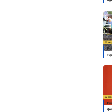
яд
26 ма
Ро
те
12 ма
Ви
фи