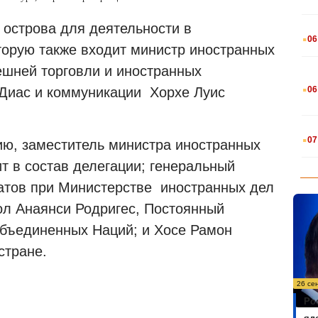
 острова для деятельности в
.
06
торую также входит министр иностранных
ешней торговли и иностранных
.
06
Диас и коммуникации Хорхе Луис
.
07
ю, заместитель министра иностранных
т в состав делегации; генеральный
атов при Министерстве иностранных дел
ол Анаянси Родригес, Постоянный
Объединенных Наций; и Хосе Рамон
стране.
26 се
Ро