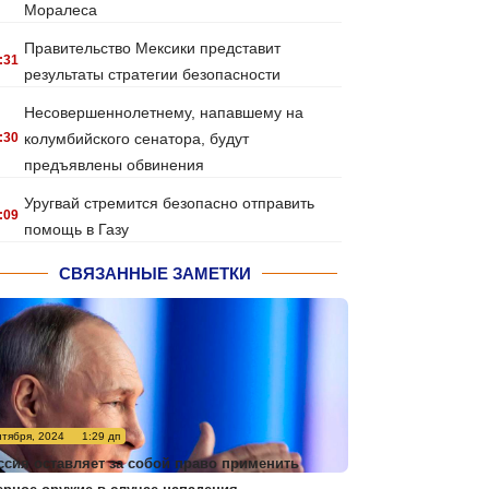
Моралеса
Правительство Мексики представит
:31
результаты стратегии безопасности
Несовершеннолетнему, напавшему на
:30
колумбийского сенатора, будут
предъявлены обвинения
Уругвай стремится безопасно отправить
:09
помощь в Газу
СВЯЗАННЫЕ ЗАМЕТКИ
нтября, 2024
1:29 дп
ссия оставляет за собой право применить