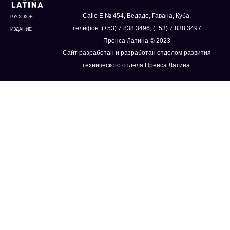
Calle E № 454, Ведадо, Гавана, Куба.
РУССКОЕ
телефон: (+53) 7 838 3496, (+53) 7 838 3497
ИЗДАНИЕ
Пренса Латина © 2023
Сайт разработан и разработан отделом развития
технического отдела Пренса Латина.