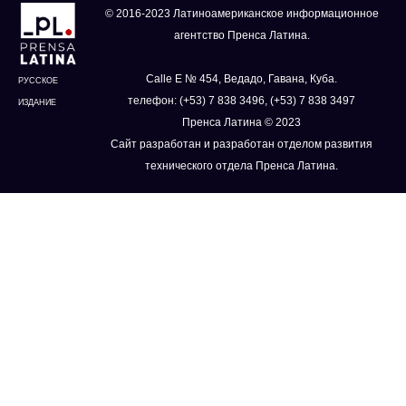
© 2016-2023 Латиноамериканское информационное
агентство Пренса Латина.
Calle E № 454, Ведадо, Гавана, Куба.
РУССКОЕ
телефон: (+53) 7 838 3496, (+53) 7 838 3497
ИЗДАНИЕ
Пренса Латина © 2023
Сайт разработан и разработан отделом развития
технического отдела Пренса Латина.