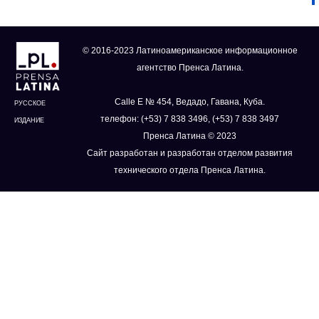
© 2016-2023 Латиноамериканское информационное
агентство Пренса Латина.
Calle E № 454, Ведадо, Гавана, Куба.
РУССКОЕ
телефон: (+53) 7 838 3496, (+53) 7 838 3497
ИЗДАНИЕ
Пренса Латина © 2023
Сайт разработан и разработан отделом развития
технического отдела Пренса Латина.