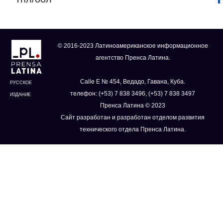
© 2016-2023 Латиноамериканское информационное
агентство Пренса Латина.
Calle E № 454, Ведадо, Гавана, Куба.
РУССКОЕ
телефон: (+53) 7 838 3496, (+53) 7 838 3497
ИЗДАНИЕ
Пренса Латина © 2023
Сайт разработан и разработан отделом развития
технического отдела Пренса Латина.