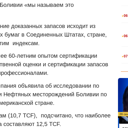
F Боливии «мы называем это
.
06
ние доказанных запасов исходит из
.
х бумаг в Соединенных Штатах, стране,
06
этим индексам.
.
лее 60-летним опытом сертификации
07
ственной оценки и сертификации запасов
 профессионалами.
пания объявила об исследовании по
ии Нефтяных месторождений Боливии по
мериканской стране.
м (10,7 TCF), подсчитано, что наиболее
26 се
Ро
а составляют 12,5 TCF.