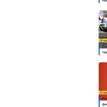
яд
26 ма
Ро
те
12 ма
Ви
фи