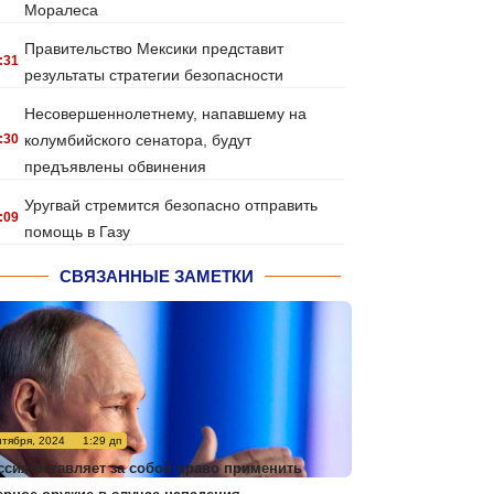
Моралеса
Правительство Мексики представит
:31
результаты стратегии безопасности
Несовершеннолетнему, напавшему на
:30
колумбийского сенатора, будут
предъявлены обвинения
Уругвай стремится безопасно отправить
:09
помощь в Газу
СВЯЗАННЫЕ ЗАМЕТКИ
нтября, 2024
1:29 дп
ссия оставляет за собой право применить