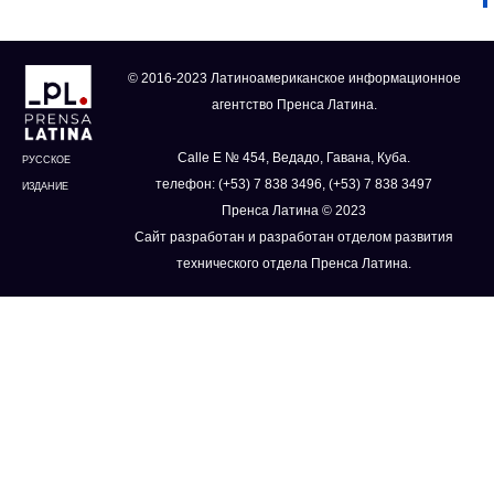
© 2016-2023 Латиноамериканское информационное
агентство Пренса Латина.
Calle E № 454, Ведадо, Гавана, Куба.
РУССКОЕ
телефон: (+53) 7 838 3496, (+53) 7 838 3497
ИЗДАНИЕ
Пренса Латина © 2023
Сайт разработан и разработан отделом развития
технического отдела Пренса Латина.