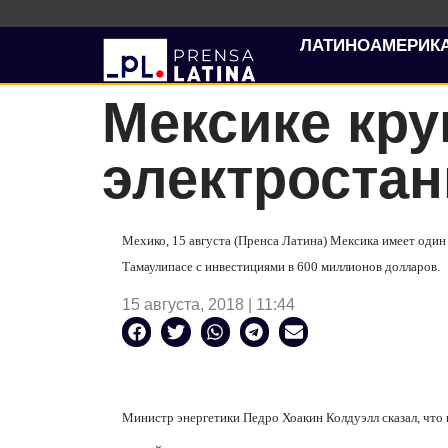
ЛАТИНОАМЕРИК
Мексике кр
электростан
Мехико, 15 августа (Пренса Латина) Мексика имеет оди
Тамаулипасе с инвестициями в 600 миллионов долларов.
15 августа, 2018 | 11:44
Министр энергетики Педро Хоакин Колдуэлл сказал, что 