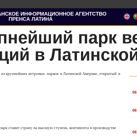
АНСКОЕ ИНФОРМАЦИОННОЕ АГЕНТСТВО
ПРЕНСА ЛАТИНА
упнейший парк в
ций в Латинско
н из крупнейших ветровых парков в Латинской Америке, открытый в
.
06
.
06
.
парк ставит страну на высшую ступень континента в производстве
06