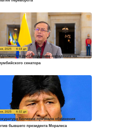
пытке переворота
ня, 2025
6:33 дп
одолжается расследование нападения на
лумбийского сенатора
ня, 2025
6:32 дп
окуратура Боливии признала обвинения
отив бывшего президента Моралеса