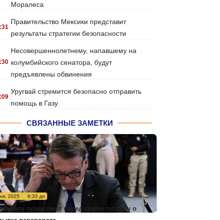
Моралеса
Правительство Мексики представит
:31
результаты стратегии безопасности
Несовершеннолетнему, напавшему на
:30
колумбийского сенатора, будут
предъявлены обвинения
Уругвай стремится безопасно отправить
:09
помощь в Газу
СВЯЗАННЫЕ ЗАМЕТКИ
ня, 2025
6:33 дп
лсонару предстанет перед судом по делу о