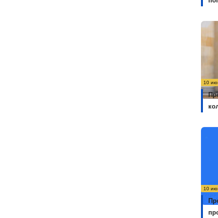
по
10 ию
Пр
ко
10 ию
Пр
пр