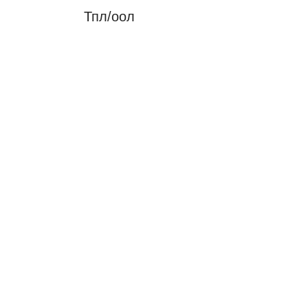
Тпл/оол