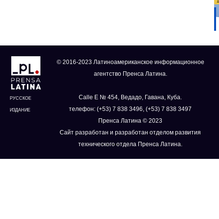
© 2016-2023 Латиноамериканское информационное
агентство Пренса Латина.
Calle E № 454, Ведадо, Гавана, Куба.
РУССКОЕ
телефон: (+53) 7 838 3496, (+53) 7 838 3497
ИЗДАНИЕ
Пренса Латина © 2023
Сайт разработан и разработан отделом развития
технического отдела Пренса Латина.