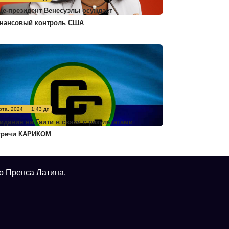
це-президент Венесуэлы осуждает
нансовый контроль США
рта, 2024
1:43 дп
идания на Гаити в связи с результатами
тречи КАРИКОМ
о Пренса Латина.