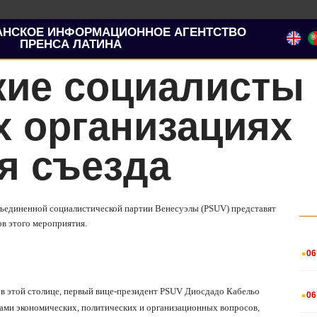
АНСКОЕ ИНФОРМАЦИОННОЕ АГЕНТСТВО
ПРЕНСА ЛАТИНА
кие социалисты 
х организациях
я съезда
Объединенной социалистической партии Венесуэлы (PSUV) представят
в этого мероприятия.
.
06
.
 в этой столице, первый вице-президент PSUV Диосдадо Кабельо
06
вами экономических, политических и организационных вопросов,