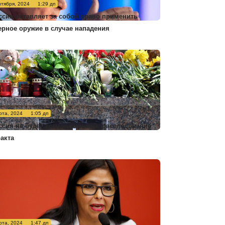
нтября, 2024
1:29 дп
ссия оставляет за собой право применить
ерное оружие в случае нападения
рта, 2024
1:05 дп
ссия не будет комментировать расследование
ракта
рта, 2024
1:47 дп