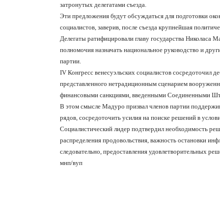
затронутых делегатами съезда.
Эти предложения будут обсуждаться для подготовки око
социалистов, заверив, после съезда крупнейшая политиче
Делегаты ратифицировали главу государства Николаса М
полномочия назначать национальное руководство и други
партии.
IV Конгресс венесуэльских социалистов сосредоточил д
представленного нетрадиционным сценарием вооруженны
финансовыми санкциями, введенными Соединенными Шт
В этом смысле Мадуро призвал членов партии поддержив
рядов, сосредоточить усилия на поиске решений в услов
Социалистический лидер подтвердил необходимость реш
распределения продовольствия, важность остановки инф
следовательно, предоставления удовлетворительных реш
мнп/вуп