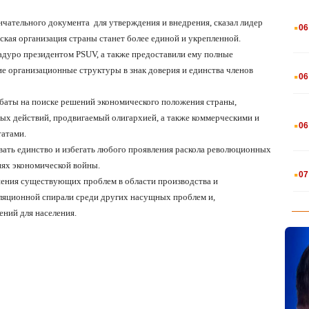
.
нчательного документа
для утверждения и внедрения, сказал лидер
06
ская организация страны станет более единой и укрепленной.
адуро президентом PSUV, а также предоставили ему полные
.
е организационные структуры в знак доверия и единства членов
06
ебаты на поиске решений экономического положения страны,
.
х действий, продвигаемый олигархией, а также коммерческими и
06
атами.
ать единство и избегать любого проявления раскола революционных
.
иях экономической войны.
07
ения существующих проблем в области производства и
ляционной спирали среди других насущных проблем и,
ений для населения.