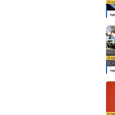
26 се
Ро
яд
26 ма
Ро
те
12 ма