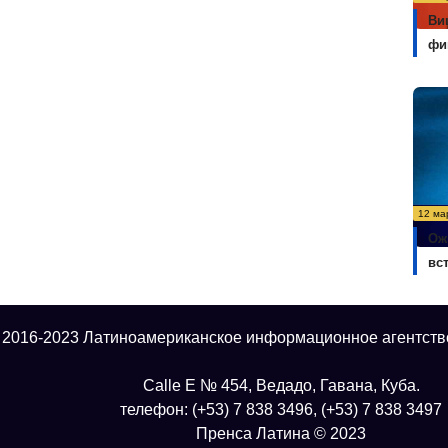
Ви
фи
12 ма
Ож
вс
 2016-2023 Латиноамериканское информационное агентств
Calle E № 454, Ведадо, Гавана, Куба.
телефон: (+53) 7 838 3496, (+53) 7 838 3497
Пренса Латина © 2023