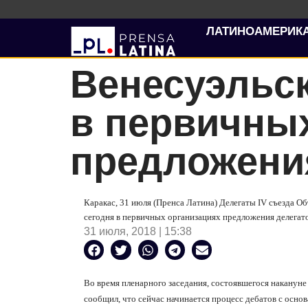
ЛАТИНОАМЕРИК
Венесуэльс
в первичны
предложени
Каракас, 31 июля (Пренса Латина) Делегаты IV съезда 
сегодня в первичных организациях предложения делегато
31 июля, 2018 | 15:38
Во время пленарного заседания, состоявшегося накануне
сообщил, что сейчас начинается процесс дебатов с осно