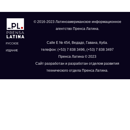
© 2016-2023 Латиноамериканское информационное
агентство Пренса Латина.
Calle E № 454, Ведадо, Гавана, Куба.
РУССКОЕ
телефон: (+53) 7 838 3496, (+53) 7 838 3497
ИЗДАНИЕ
Пренса Латина © 2023
Сайт разработан и разработан отделом развития
технического отдела Пренса Латина.