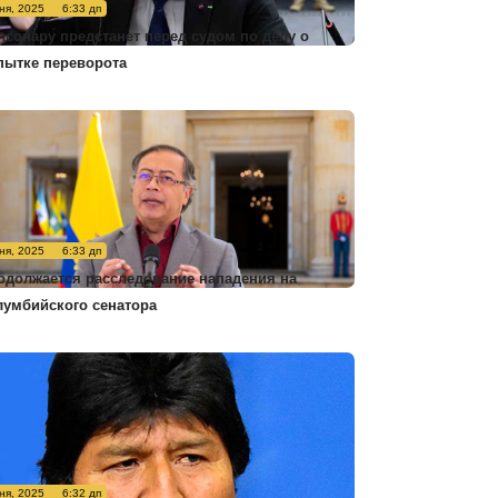
ня, 2025
6:33 дп
лсонару предстанет перед судом по делу о
пытке переворота
ня, 2025
6:33 дп
одолжается расследование нападения на
лумбийского сенатора
ня, 2025
6:32 дп