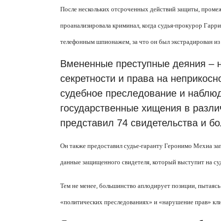
После нескольких отсроченных действий защиты, промеж
проанализировала криминал, когда судья-прокурор Гарри
телефонным шпионажем, за что он был экстрадирован и
Вмененные преступные деяния – 
секретности и права на неприкосн
судебное преследование и наблюд
государственные хищения в разли
представил 74 свидетельства и б
Он также предоставил судье-гаранту Геронимо Мехиа за
данные защищенного свидетеля, который выступит на су
Тем не менее, большинство аплодирует позиции, пытаясь
«политических преследованиях» и «нарушение прав» кли