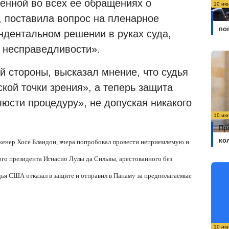
енной во всех ее обращениях о
10 ию
Бо
, поставила вопрос на пленарное
по
ндентальном решении в руках суда,
я несправедливости».
й стороны, высказал мнение, что судья
кой точки зрения», а теперь защита
юсти процедуру», не допуская никакого
10 ию
Пр
ко
женер Хосе Бландон, вчера попробовал провести неприемлемую и
го президента Игнасио Лулы да Сильвы, арестованного без
дья США отказал в защите и отправил в Панаму за предполагаемые
10 ию