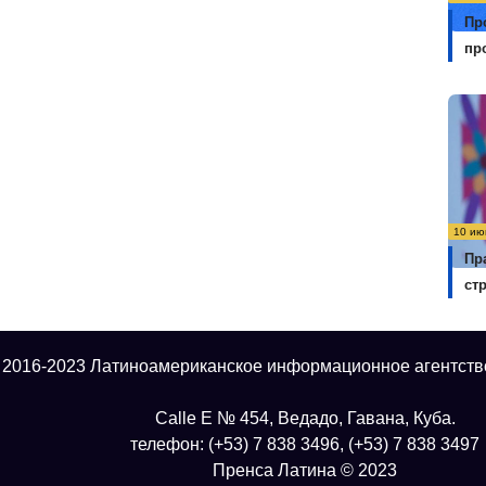
Пр
пр
10 ию
Пр
ст
 2016-2023 Латиноамериканское информационное агентств
Calle E № 454, Ведадо, Гавана, Куба.
телефон: (+53) 7 838 3496, (+53) 7 838 3497
Пренса Латина © 2023