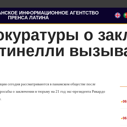
АНСКОЕ ИНФОРМАЦИОННОЕ АГЕНТСТВО
ПРЕНСА ЛАТИНА
окуратуры о зак
тинелли вызыв
ции сегодня рассматриваются в панамском обществе после
росьбы о заключении в тюрьму на 21 год экс-президента Рикардо
.
.
06
.
06