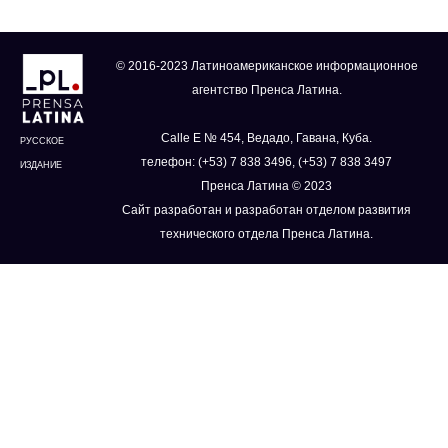
© 2016-2023 Латиноамериканское информационное
агентство Пренса Латина.
Calle E № 454, Ведадо, Гавана, Куба.
РУССКОЕ
телефон: (+53) 7 838 3496, (+53) 7 838 3497
ИЗДАНИЕ
Пренса Латина © 2023
Сайт разработан и разработан отделом развития
технического отдела Пренса Латина.