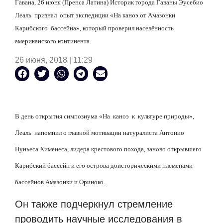
Гавана, 26 июня (Пренса Латина) Историк города Гаваны Эусебио
Леаль признал опыт экспедиции «На каноэ от Амазонки
Карибского бассейна», который проверил населённость
американского континента.
26 июня, 2018 | 11:29
В день открытия симпозиума «На каноэ к культуре природы»,
Леаль напомнил о главной мотивации натуралиста Антонио
Нуньеса Хименеса, лидера крестового похода, заново открывшего
Карибский бассейн и его острова доисторическими племенами
бассейнов Амазонки и Ориноко.
Он также подчеркнул стремление
проводить научные исследования в