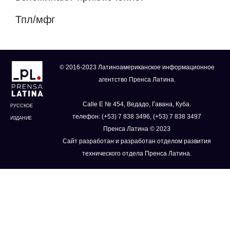
Тпл/мфг
© 2016-2023 Латиноамериканское информационное
агентство Пренса Латина.
Calle E № 454, Ведадо, Гавана, Куба.
РУССКОЕ
телефон: (+53) 7 838 3496, (+53) 7 838 3497
ИЗДАНИЕ
Пренса Латина © 2023
Сайт разработан и разработан отделом развития
технического отдела Пренса Латина.