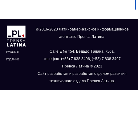
© 2016-2023 Латиноамериканское информационное
агентство Пренса Латина.
Calle E № 454, Ведадо, Гавана, Куба.
РУССКОЕ
телефон: (+53) 7 838 3496, (+53) 7 838 3497
ИЗДАНИЕ
Пренса Латина © 2023
Сайт разработан и разработан отделом развития
технического отдела Пренса Латина.