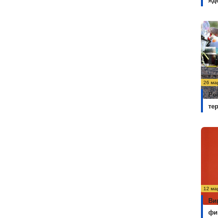
яд
26 ма
Ро
те
12 ма
Ви
фи