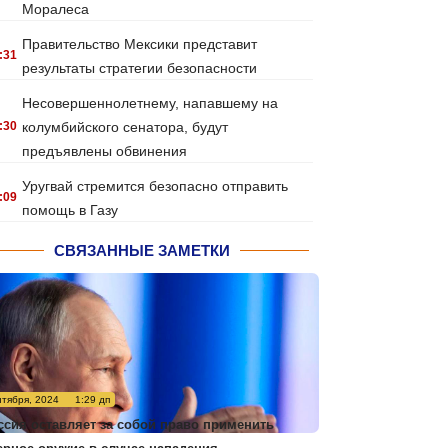
Моралеса
Правительство Мексики представит
:31
результаты стратегии безопасности
Несовершеннолетнему, напавшему на
:30
колумбийского сенатора, будут
предъявлены обвинения
Уругвай стремится безопасно отправить
:09
помощь в Газу
СВЯЗАННЫЕ ЗАМЕТКИ
нтября, 2024
1:29 дп
ссия оставляет за собой право применить